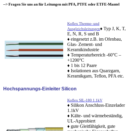
--> Fragen Sie uns an für Leitungen mit PFA, PTFE oder ETFE-Mantel
Koflex Thermo- und
♦ Typ J, K, T,
Ausgleichsleitungen
E, N, R, S und B
♦ eingesetzt z.B. im Ofenbau,
Glas- Zement- und
Keramikindustrie
♦ Temperaturbereich -60°C –
+1200°C
♦ 1 bis 12 Paare
♦ Isolationen aus Quarzgarn,
Keramikgarn, Teflon, PFA etc.
Hochspannungs-Einleiter Silicon
Koflex SIL-180 1.1kV
♦ Silikon Anschluss-Einzelader
1.1kV
♦ Kälte- und wärmebeständig,
UL-Approbiert
♦ gute Gleitfähigkeit, gute