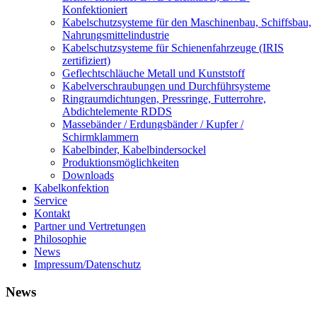
Konfektioniert
Kabelschutzsysteme für den Maschinenbau, Schiffsbau,
Nahrungsmittelindustrie
Kabelschutzsysteme für Schienenfahrzeuge (IRIS
zertifiziert)
Geflechtschläuche Metall und Kunststoff
Kabelverschraubungen und Durchführsysteme
Ringraumdichtungen, Pressringe, Futterrohre,
Abdichtelemente RDDS
Massebänder / Erdungsbänder / Kupfer /
Schirmklammern
Kabelbinder, Kabelbindersockel
Produktionsmöglichkeiten
Downloads
Kabelkonfektion
Service
Kontakt
Partner und Vertretungen
Philosophie
News
Impressum/Datenschutz
News