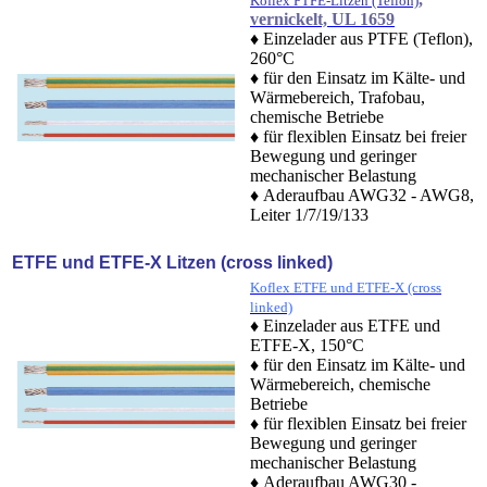
Koflex PTFE-Litzen (Teflon)
vernickelt, UL 1659
♦ Einzelader aus PTFE (Teflon),
260°C
♦ für den Einsatz im Kälte- und
Wärmebereich, Trafobau,
chemische Betriebe
♦ für flexiblen Einsatz bei freier
Bewegung und geringer
mechanischer Belastung
♦ Aderaufbau AWG32 - AWG8,
Leiter 1/7/19/133
ETFE und ETFE-X Litzen (cross linked)
Koflex ETFE und ETFE-X (cross
linked)
♦ Einzelader aus ETFE und
ETFE-X, 150°C
♦ für den Einsatz im Kälte- und
Wärmebereich, chemische
Betriebe
♦ für flexiblen Einsatz bei freier
Bewegung und geringer
mechanischer Belastung
♦ Aderaufbau AWG30 -