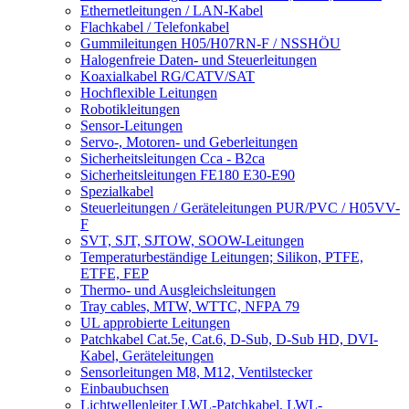
Ethernetleitungen / LAN-Kabel
Flachkabel / Telefonkabel
Gummileitungen H05/H07RN-F / NSSHÖU
Halogenfreie Daten- und Steuerleitungen
Koaxialkabel RG/CATV/SAT
Hochflexible Leitungen
Robotikleitungen
Sensor-Leitungen
Servo-, Motoren- und Geberleitungen
Sicherheitsleitungen Cca - B2ca
Sicherheitsleitungen FE180 E30-E90
Spezialkabel
Steuerleitungen / Geräteleitungen PUR/PVC / H05VV-
F
SVT, SJT, SJTOW, SOOW-Leitungen
Temperaturbeständige Leitungen; Silikon, PTFE,
ETFE, FEP
Thermo- und Ausgleichsleitungen
Tray cables, MTW, WTTC, NFPA 79
UL approbierte Leitungen
Patchkabel Cat.5e, Cat.6, D-Sub, D-Sub HD, DVI-
Kabel, Geräteleitungen
Sensorleitungen M8, M12, Ventilstecker
Einbaubuchsen
Lichtwellenleiter LWL-Patchkabel, LWL-