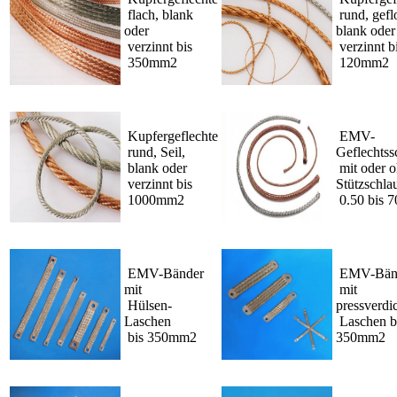
flach, blank
rund, gefl
oder
blank oder
verzinnt bis
verzinnt b
350mm2
120mm2
Kupfergeflechte
EMV-
rund, Seil,
Geflechtss
blank oder
mit oder 
verzinnt bis
Stützschla
1000mm2
0.50 bis 
EMV-Bänder
EMV-Bän
mit
mit
Hülsen-
pressverdi
Laschen
Laschen b
bis 350mm2
350mm2