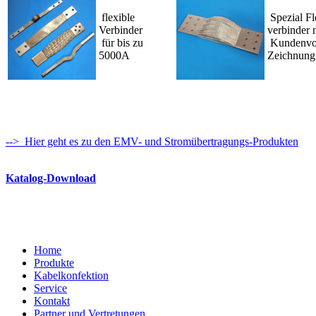
flexible
Spezial Fl
Verbinder
verbinder 
für bis zu
Kundenvor
5000A
Zeichnung
-->
Hier geht es zu den EMV- und Stromübertragungs-Produkten
Katalog-Download
Home
Produkte
Kabelkonfektion
Service
Kontakt
Partner und Vertretungen