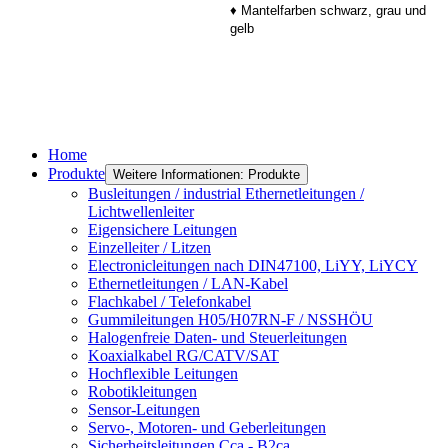
♦ Mantelfarben schwarz, grau und
gelb
Home
Produkte
Weitere Informationen: Produkte
Busleitungen / industrial Ethernetleitungen /
Lichtwellenleiter
Eigensichere Leitungen
Einzelleiter / Litzen
Electronicleitungen nach DIN47100, LiYY, LiYCY
Ethernetleitungen / LAN-Kabel
Flachkabel / Telefonkabel
Gummileitungen H05/H07RN-F / NSSHÖU
Halogenfreie Daten- und Steuerleitungen
Koaxialkabel RG/CATV/SAT
Hochflexible Leitungen
Robotikleitungen
Sensor-Leitungen
Servo-, Motoren- und Geberleitungen
Sicherheitsleitungen Cca - B2ca