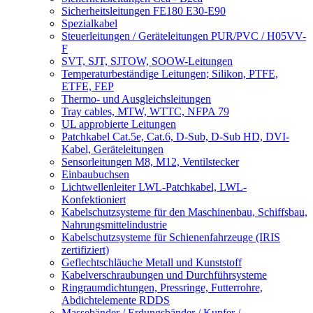
Sicherheitsleitungen FE180 E30-E90
Spezialkabel
Steuerleitungen / Geräteleitungen PUR/PVC / H05VV-
F
SVT, SJT, SJTOW, SOOW-Leitungen
Temperaturbeständige Leitungen; Silikon, PTFE,
ETFE, FEP
Thermo- und Ausgleichsleitungen
Tray cables, MTW, WTTC, NFPA 79
UL approbierte Leitungen
Patchkabel Cat.5e, Cat.6, D-Sub, D-Sub HD, DVI-
Kabel, Geräteleitungen
Sensorleitungen M8, M12, Ventilstecker
Einbaubuchsen
Lichtwellenleiter LWL-Patchkabel, LWL-
Konfektioniert
Kabelschutzsysteme für den Maschinenbau, Schiffsbau,
Nahrungsmittelindustrie
Kabelschutzsysteme für Schienenfahrzeuge (IRIS
zertifiziert)
Geflechtschläuche Metall und Kunststoff
Kabelverschraubungen und Durchführsysteme
Ringraumdichtungen, Pressringe, Futterrohre,
Abdichtelemente RDDS
Massebänder / Erdungsbänder / Kupfer /