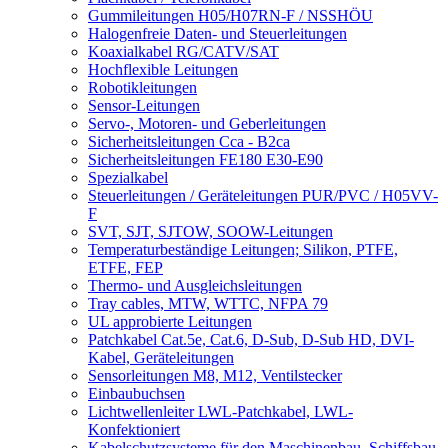
Gummileitungen H05/H07RN-F / NSSHÖU
Halogenfreie Daten- und Steuerleitungen
Koaxialkabel RG/CATV/SAT
Hochflexible Leitungen
Robotikleitungen
Sensor-Leitungen
Servo-, Motoren- und Geberleitungen
Sicherheitsleitungen Cca - B2ca
Sicherheitsleitungen FE180 E30-E90
Spezialkabel
Steuerleitungen / Geräteleitungen PUR/PVC / H05VV-
F
SVT, SJT, SJTOW, SOOW-Leitungen
Temperaturbeständige Leitungen; Silikon, PTFE,
ETFE, FEP
Thermo- und Ausgleichsleitungen
Tray cables, MTW, WTTC, NFPA 79
UL approbierte Leitungen
Patchkabel Cat.5e, Cat.6, D-Sub, D-Sub HD, DVI-
Kabel, Geräteleitungen
Sensorleitungen M8, M12, Ventilstecker
Einbaubuchsen
Lichtwellenleiter LWL-Patchkabel, LWL-
Konfektioniert
Kabelschutzsysteme für den Maschinenbau, Schiffsbau,