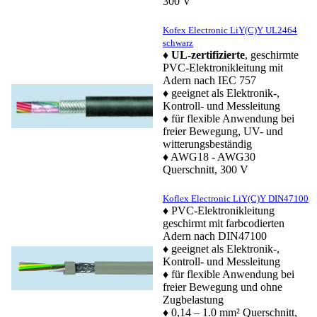
300 V
Kofex Electronic LiY(C)Y UL2464
schwarz
♦
UL-zertifizierte
, geschirmte
PVC-Elektronikleitung mit
Adern nach IEC 757
♦ geeignet als Elektronik-,
Kontroll- und Messleitung
♦ für flexible Anwendung bei
freier Bewegung, UV- und
witterungsbeständig
♦ AWG18 - AWG30
Querschnitt, 300 V
Koflex Electronic LiY(C)Y DIN47100
♦ PVC-Elektronikleitung
geschirmt mit farbcodierten
Adern nach DIN47100
♦ geeignet als Elektronik-,
Kontroll- und Messleitung
♦ für flexible Anwendung bei
freier Bewegung und ohne
Zugbelastung
♦ 0,14 – 1.0 mm² Querschnitt,