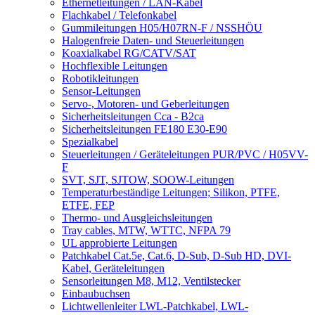
Ethernetleitungen / LAN-Kabel
Flachkabel / Telefonkabel
Gummileitungen H05/H07RN-F / NSSHÖU
Halogenfreie Daten- und Steuerleitungen
Koaxialkabel RG/CATV/SAT
Hochflexible Leitungen
Robotikleitungen
Sensor-Leitungen
Servo-, Motoren- und Geberleitungen
Sicherheitsleitungen Cca - B2ca
Sicherheitsleitungen FE180 E30-E90
Spezialkabel
Steuerleitungen / Geräteleitungen PUR/PVC / H05VV-
F
SVT, SJT, SJTOW, SOOW-Leitungen
Temperaturbeständige Leitungen; Silikon, PTFE,
ETFE, FEP
Thermo- und Ausgleichsleitungen
Tray cables, MTW, WTTC, NFPA 79
UL approbierte Leitungen
Patchkabel Cat.5e, Cat.6, D-Sub, D-Sub HD, DVI-
Kabel, Geräteleitungen
Sensorleitungen M8, M12, Ventilstecker
Einbaubuchsen
Lichtwellenleiter LWL-Patchkabel, LWL-