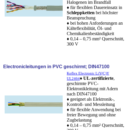
Halogenen im Brandfall
♦ für flexiblen Dauereinsatz in
Schleppketten
bei höchster
Beanspruchung
♦ bei hohen Anforderungen an
Kälteflexibilität, Öl- und
Chemikalienbeständigkeit
♦ 0,14 – 0,75 mm² Querschnitt,
300 V
Electronicleitungen in PVC geschirmt; DIN47100
Koflex Electronic LiY(C)Y
♦
UL-zertifizierte
,
UL2464
geschirmte PVC-
Elektronikleitung mit Adern
nach DIN47100
♦ geeignet als Elektronik-,
Kontroll- und Messleitung
♦ für flexible Anwendung bei
freier Bewegung und ohne
Zugbelastung
♦ 0,14 – 0,75 mm² Querschnitt,