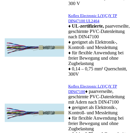
300 V
Koflex Electronic LiY(C)Y TP
DIN47100 UL2464
♦
UL-zertifizierte,
paarverseilte,
geschirmte PVC-Datenleitung
nach DIN47100
♦ geeignet als Elektronik-,
Kontroll- und Messleitung
♦ für flexible Anwendung bei
freier Bewegung und ohne
Zugbelastung
♦ 0,14 – 0,75 mm² Querschnitt,
300V
Koflex Electronic LiY(C)Y TP
♦ paarverseilte,
DIN47100
geschirmte PVC-Datenleitung
mit Adern nach DIN47100
♦ geeignet als Elektronik-,
Kontroll- und Messleitung
♦ für flexible Anwendung bei
freier Bewegung und ohne
Zugbelastung