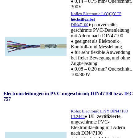
♦ 0,14 – 0,75 mm² Querschnitt,
300V
Koflex Electronic LiY(C)Y TP
höchstflexibel
♦ paarverseilte,
DIN47100
geschirmte PVC-Datenleitung
mit Adern nach DIN47100
♦ geeignet als Elektronik-,
Kontroll- und Messleitung
♦ für sehr flexible Anwendung
bei freier Bewegung und ohne
Zugbelastung
♦ 0,08 – 0,20 mm² Querschnitt,
100/300V
Electronicleitungen in PVC ungeschirmt; DIN47100 bzw. IEC
757
Kofex Electronic LiYY DIN47100
♦
UL-zertifizierte
,
UL2464
ungeschirmte PVC-
Elektronikleitung mit Adern
nach DIN47100