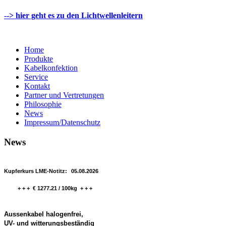
-->
hier geht es zu den Lichtwellenleitern
Home
Produkte
Kabelkonfektion
Service
Kontakt
Partner und Vertretungen
Philosophie
News
Impressum/Datenschutz
News
Kupferkurs LME-Notitz:
05.08.2026
+ + + € 1277.21 / 100kg + + +
Aussenkabel halogenfrei,
UV- und witterungsbeständig