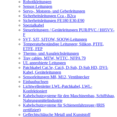
Robotikleitungen
Sensor-Leitungen
Servo-, Motoren- und Geberleitungen
Sicherheitsleitungen Cca - B2ca
Sicherheitsleitungen FE180 E30-E90
Spezialkabel
Steuerleitungen / Geräteleitungen PUR/PVC / H05VV-
F
SVT, SJT, SJTOW, SOOW-Leitungen
Temperaturbeständige Leitungen; Silikon, PTFE,
ETFE, FEP
Thermo- und Ausgleichsleitungen
Tray cables, MTW, WTTC, NFPA 79
UL approbierte Leitungen
Patchkabel Cat.5e, Cat.6, D-Sub, D-Sub HD, DVI-
Kabel, Geräteleitungen
Sensorleitungen M8, M12, Ventilstecker
Einbaubuchsen
Lichtwellenleiter LWL-Patchkabel, LWL-
Konfektioniert
Kabelschutzsysteme für den Maschinenbau, Schiffsbau,
Nahrungsmittelindustrie
Kabelschutzsysteme für Schienenfahrzeuge (IRIS
zertifiziert)
Geflechtschläuche Metall und Kunststoff