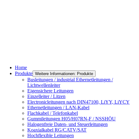
Home
Produkte
Weitere Informationen: Produkte
Busleitungen / industrial Ethernetleitungen /
Lichtwellenleiter
Eigensichere Leitungen
Einzelleiter / Litzen
Electronicleitungen nach DIN47100, LiYY, LiYCY
Ethernetleitungen / LAN-Kabel
Flachkabel / Telefonkabel
Gummileitungen H05/H07RN-F / NSSHÖU
Halogenfreie Daten- und Steuerleitungen
Koaxialkabel RG/CATV/SAT
Hochflexible Leitungen