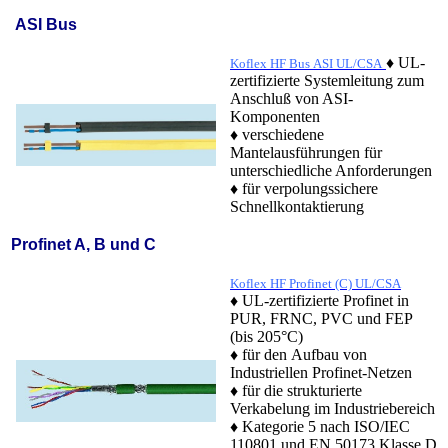
ASI Bus
♦ UL-
Koflex HF Bus ASI UL/CSA
zertifizierte Systemleitung zum
Anschluß von ASI-
Komponenten
♦ verschiedene
Mantelausführungen für
unterschiedliche Anforderungen
♦ für verpolungssichere
Schnellkontaktierung
Profinet A, B und C
Koflex HF Profinet (C) UL/CSA
♦ UL-zertifizierte Profinet in
PUR, FRNC, PVC und FEP
(bis 205°C)
♦ für den Aufbau von
Industriellen Profinet-Netzen
♦ für die strukturierte
Verkabelung im Industriebereich
♦ Kategorie 5 nach ISO/IEC
110801 und EN 50173 Klasse D