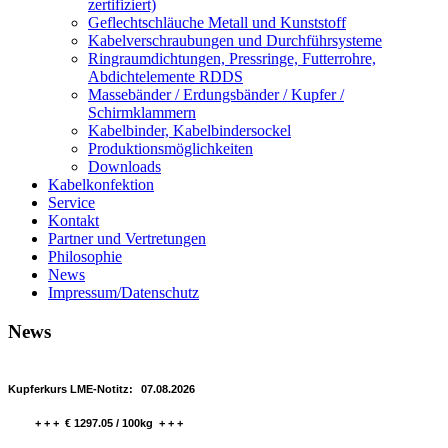
zertifiziert)
Geflechtschläuche Metall und Kunststoff
Kabelverschraubungen und Durchführsysteme
Ringraumdichtungen, Pressringe, Futterrohre,
Abdichtelemente RDDS
Massebänder / Erdungsbänder / Kupfer /
Schirmklammern
Kabelbinder, Kabelbindersockel
Produktionsmöglichkeiten
Downloads
Kabelkonfektion
Service
Kontakt
Partner und Vertretungen
Philosophie
News
Impressum/Datenschutz
News
Kupferkurs LME-Notitz:
07.08.2026
+ + + € 1297.05 / 100kg + + +