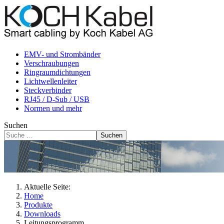
EMV- und Strombänder
Verschraubungen
Ringraumdichtungen
Lichtwellenleiter
Steckverbinder
RJ45 / D-Sub / USB
Normen und mehr
Suchen
Suchen
Aktuelle Seite:
Home
Produkte
Downloads
Leitungsprogramm