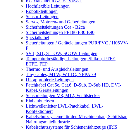
Koaxialkabel RG/CATV/SAT
Hochflexible Leitungen
Robotikleitungen
Sensor-Leitungen
Servo-, Motoren- und Geberleitungen
Sicherheitsleitungen Cca - B2ca
Sicherheitsleitungen FE180 E30-E90
Spezialkabel
Steuerleitungen / Geräteleitungen PUR/PVC / H05VV-
F
SVT, SJT, SJTOW, SOOW-Leitungen
Temperaturbeständige Leitungen; Silikon, PTFE,
ETFE, FEP
Thermo- und Ausgleichsleitungen
Tray cables, MTW, WTTC, NFPA 79
UL approbierte Leitungen
Patchkabel Cat.5e, Cat.6, D-Sub, D-Sub HD, DVI-
Kabel, Geräteleitungen
Sensorleitungen M8, M12, Ventilstecker
Einbaubuchsen
Lichtwellenleiter LWL-Patchkabel, LWL-
Konfektioniert
Kabelschutzsysteme für den Maschinenbau, Schiffsbau,
Nahrungsmittelindustrie
Kabelschutzsysteme für Schienenfahrzeuge (IRIS