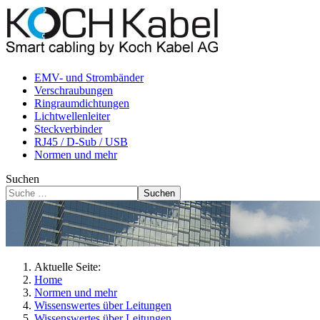
EMV- und Strombänder
Verschraubungen
Ringraumdichtungen
Lichtwellenleiter
Steckverbinder
RJ45 / D-Sub / USB
Normen und mehr
Suchen
Suchen
Aktuelle Seite:
Home
Normen und mehr
Wissenswertes über Leitungen
Wissenswertes über Leitungen