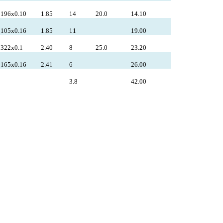
196x0.10
1.85
14
20.0
14.10
105x0.16
1.85
11
19.00
322x0.1
2.40
8
25.0
23.20
165x0.16
2.41
6
26.00
3.8
42.00