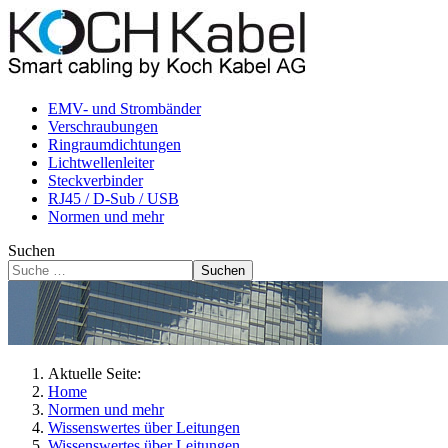
EMV- und Strombänder
Verschraubungen
Ringraumdichtungen
Lichtwellenleiter
Steckverbinder
RJ45 / D-Sub / USB
Normen und mehr
Suchen
Suchen
Aktuelle Seite:
Home
Normen und mehr
Wissenswertes über Leitungen
Wissenswertes über Leitungen