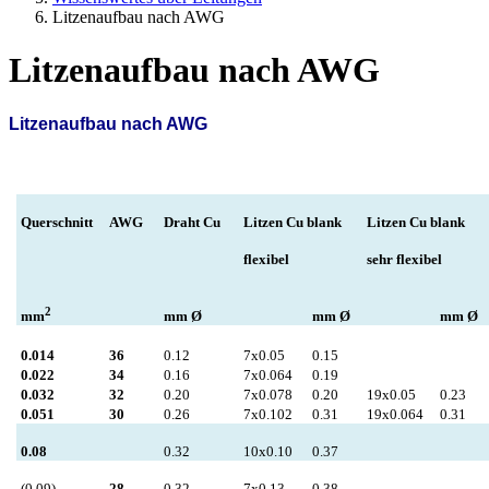
Litzenaufbau nach AWG
Litzenaufbau nach AWG
Litzenaufbau nach AWG
Querschnitt
AWG
Draht Cu
Litzen Cu blank
Litzen Cu blank
flexibel
sehr flexibel
2
mm Ø
mm Ø
mm Ø
mm
0.014
36
0.12
7x0.05
0.15
0.022
34
0.16
7x0.064
0.19
0.032
32
0.20
7x0.078
0.20
19x0.05
0.23
0.051
30
0.26
7x0.102
0.31
19x0.064
0.31
0.08
0.32
10x0.10
0.37
(0.09)
28
0.32
7x0.13
0.38