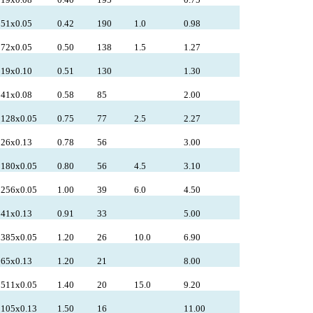
51x0.05
0.42
190
1.0
0.98
72x0.05
0.50
138
1.5
1.27
19x0.10
0.51
130
1.30
41x0.08
0.58
85
2.00
128x0.05
0.75
77
2.5
2.27
26x0.13
0.78
56
3.00
180x0.05
0.80
56
4.5
3.10
256x0.05
1.00
39
6.0
4.50
41x0.13
0.91
33
5.00
385x0.05
1.20
26
10.0
6.90
65x0.13
1.20
21
8.00
511x0.05
1.40
20
15.0
9.20
105x0.13
1.50
16
11.00