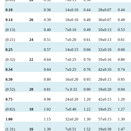
0.10
0.36
14x0.10
0.44
28x0.07
0.44
0.14
26
0.39
18x0.10
0.49
36x0.07
0.49
(0.13)
0.40
7x0.16
0.49
10x0.13
0.53
(0.21)
24
0.51
7x0.20
0.61
19x0.13
0.61
0.25
0.57
14x0.15
0.66
32x0.10
0.66
(0.32)
22
0.64
7x0.25
0.76
19x0.16
0.80
0.34
0.64
7x0.25
0.76
42x0.10
0.74
0.50
0.80
16x0.20
0.95
28x0.15
0.95
(0.52)
20
0.81
7x.0.32
0.90
19x0.20
0.94
0.75
0.96
24x0.20
1.20
42x0.15
1.20
(0.82)
18
1.02
7x0.40
1.22
19x0.25
1.27
1.00
1.15
32x0.20
1.30
57x0.15
1.30
(1.31)
16
1.30
7x0.51
1.52
19x0.30
1.47