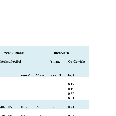
Litzen Cu blank
Richtwerte
höchst flexibel
A max.
Cu-Gewicht
mm Ø
Ω/km
bei 20°C
kg/km
0.12
0.19
0.32
0.51
40x0.05
0.37
210
0.5
0.71
19x0.08
0.40
195
0.75