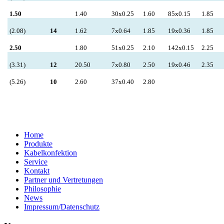
1.50
1.40
30x0.25
1.60
85x0.15
1.85
(2.08)
14
1.62
7x0.64
1.85
19x0.36
1.85
2.50
1.80
51x0.25
2.10
142x0.15
2.25
(3.31)
12
20.50
7x0.80
2.50
19x0.46
2.35
(5.26)
10
2.60
37x0.40
2.80
Home
Produkte
Kabelkonfektion
Service
Kontakt
Partner und Vertretungen
Philosophie
News
Impressum/Datenschutz