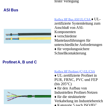
fester Verlegung
ASI Bus
♦ UL-
Koflex HF Bus ASI UL/CSA
zertifizierte Systemleitung zum
Anschluß von ASI-
Komponenten
♦ verschiedene
Mantelausführungen für
unterschiedliche Anforderungen
♦ für verpolungssichere
Schnellkontaktierung
Profinet A, B und C
Koflex HF Profinet (C) UL/CSA
♦ UL-zertifizierte Profinet in
PUR, FRNC, PVC und FEP
(bis 205°C)
♦ für den Aufbau von
Industriellen Profinet-Netzen
♦ für die strukturierte
Verkabelung im Industriebereich
♦ Kategorie 5 nach ISO/IEC