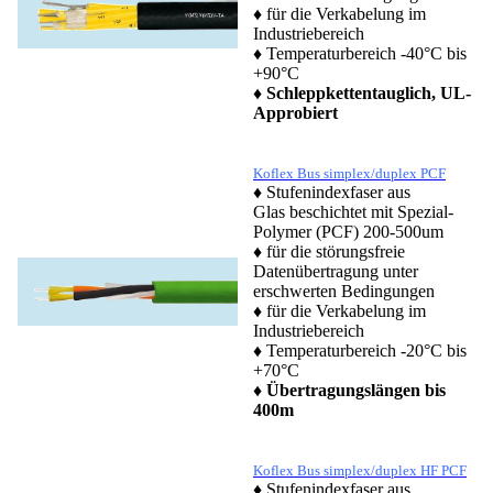
♦ für die Verkabelung im
Industriebereich
♦ Temperaturbereich -40°C bis
+90°C
♦
Schleppkettentauglich, UL-
Approbiert
Koflex Bus simplex/duplex PCF
♦ Stufenindexfaser aus
Glas beschichtet mit Spezial-
Polymer (PCF) 200-500um
♦ für die störungsfreie
Datenübertragung unter
erschwerten Bedingungen
♦ für die Verkabelung im
Industriebereich
♦ Temperaturbereich -20°C bis
+70°C
♦
Übertragungslängen bis
400m
Koflex Bus simplex/duplex HF PCF
♦ Stufenindexfaser aus