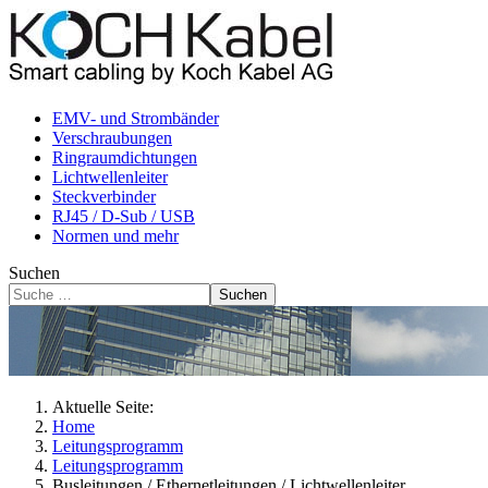
EMV- und Strombänder
Verschraubungen
Ringraumdichtungen
Lichtwellenleiter
Steckverbinder
RJ45 / D-Sub / USB
Normen und mehr
Suchen
Suchen
Aktuelle Seite:
Home
Leitungsprogramm
Leitungsprogramm
Busleitungen / Ethernetleitungen / Lichtwellenleiter