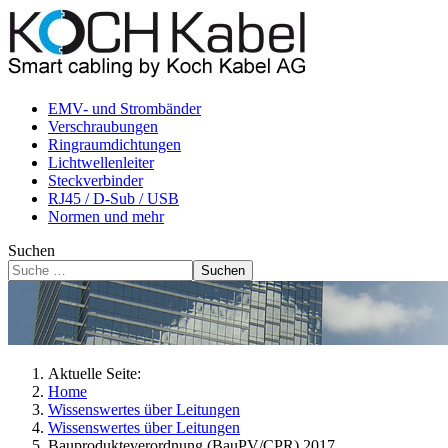
EMV- und Strombänder
Verschraubungen
Ringraumdichtungen
Lichtwellenleiter
Steckverbinder
RJ45 / D-Sub / USB
Normen und mehr
Suchen
Suchen
Aktuelle Seite:
Home
Wissenswertes über Leitungen
Wissenswertes über Leitungen
Bauprodukteverordnung (BauPV/CPR) 2017