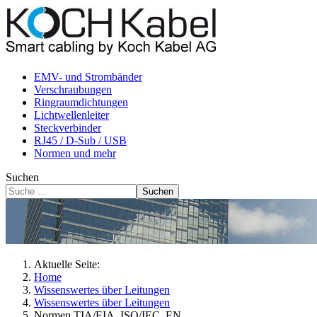
EMV- und Strombänder
Verschraubungen
Ringraumdichtungen
Lichtwellenleiter
Steckverbinder
RJ45 / D-Sub / USB
Normen und mehr
Suchen
Suchen
Aktuelle Seite:
Home
Wissenswertes über Leitungen
Wissenswertes über Leitungen
Normen TIA/EIA, ISO/IEC, EN