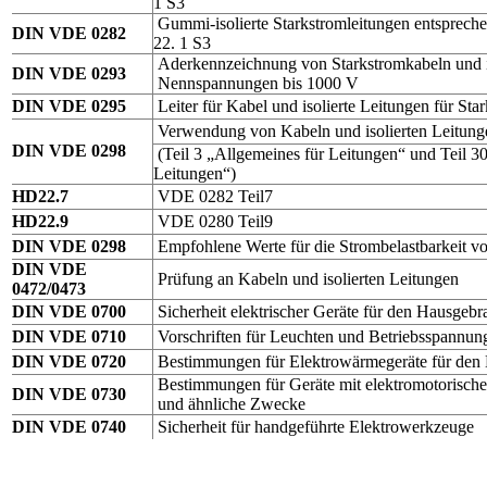
1 S3
Gummi-isolierte Starkstromleitungen entspre
DIN VDE 0282
22. 1 S3
Aderkennzeichnung von Starkstromkabeln und is
DIN VDE 0293
Nennspannungen bis 1000 V
DIN VDE 0295
Leiter für Kabel und isolierte Leitungen für St
Verwendung von Kabeln und isolierten Leitunge
DIN VDE 0298
(Teil 3 „Allgemeines für Leitungen“ und Teil 300
Leitungen“)
HD22.7
VDE 0282 Teil7
HD22.9
VDE 0280 Teil9
DIN VDE 0298
Empfohlene Werte für die Strombelastbarkeit vo
DIN VDE
Prüfung an Kabeln und isolierten Leitungen
0472/0473
DIN VDE 0700
Sicherheit elektrischer Geräte für den Hausgeb
DIN VDE 0710
Vorschriften für Leuchten und Betriebsspannun
DIN VDE 0720
Bestimmungen für Elektrowärmegeräte für den
Bestimmungen für Geräte mit elektromotorisch
DIN VDE 0730
und ähnliche Zwecke
DIN VDE 0740
Sicherheit für handgeführte Elektrowerkzeuge