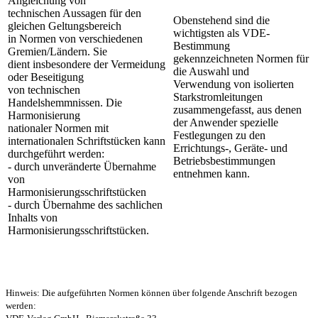
Angleichung von
technischen Aussagen für den
Obenstehend sind die
gleichen Geltungsbereich
wichtigsten als VDE-
in Normen von verschiedenen
Bestimmung
Gremien/Ländern. Sie
gekennzeichneten Normen für
dient insbesondere der Vermeidung
die Auswahl und
oder Beseitigung
Verwendung von isolierten
von technischen
Starkstromleitungen
Handelshemmnissen. Die
zusammengefasst, aus denen
Harmonisierung
der Anwender spezielle
nationaler Normen mit
Festlegungen zu den
internationalen Schriftstücken kann
Errichtungs-, Geräte- und
durchgeführt werden:
Betriebsbestimmungen
- durch unveränderte Übernahme
entnehmen kann.
von
Harmonisierungsschriftstücken
- durch Übernahme des sachlichen
Inhalts von
Harmonisierungsschriftstücken.
Hinweis: Die aufgeführten Normen können über folgende Anschrift bezogen
werden: